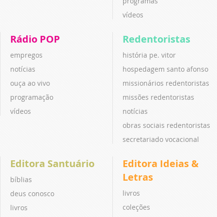
programas
vídeos
Rádio POP
Redentoristas
empregos
história pe. vitor
notícias
hospedagem santo afonso
ouça ao vivo
missionários redentoristas
programação
missões redentoristas
vídeos
notícias
obras sociais redentoristas
secretariado vocacional
Editora Santuário
Editora Ideias &
Letras
bíblias
livros
deus conosco
coleções
livros