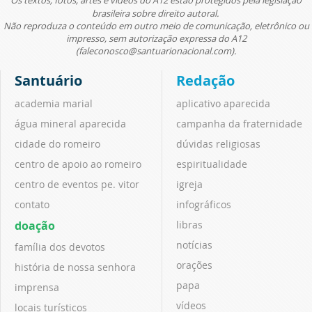
Os textos, fotos, artes e vídeos do A12 estão protegidos pela legislação
brasileira sobre direito autoral.
Não reproduza o conteúdo em outro meio de comunicação, eletrônico ou
impresso, sem autorização expressa do A12
(faleconosco@santuarionacional.com).
Santuário
Redação
academia marial
aplicativo aparecida
água mineral aparecida
campanha da fraternidade
cidade do romeiro
dúvidas religiosas
centro de apoio ao romeiro
espiritualidade
centro de eventos pe. vitor
igreja
contato
infográficos
doação
libras
notícias
família dos devotos
orações
história de nossa senhora
papa
imprensa
vídeos
locais turísticos