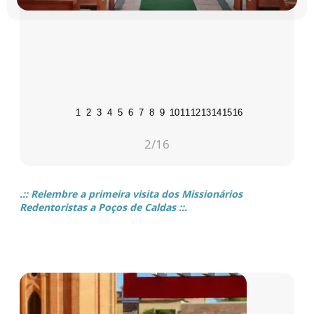
1
2
3
4
5
6
7
8
9
10
11
12
13
14
15
16
2
/16
.:: Relembre a primeira visita dos Missionários
Redentoristas a Poços de Caldas ::.