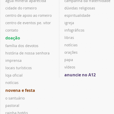
água mineral aparecida
campanha da fraternidade
cidade do romeiro
dúvidas religiosas
centro de apoio ao romeiro
espiritualidade
centro de eventos pe. vitor
igreja
contato
infográficos
doação
libras
notícias
família dos devotos
orações
história de nossa senhora
papa
imprensa
vídeos
locais turísticos
anuncie no A12
loja oficial
notícias
novena e festa
o santuário
pastoral
rainha hotéis