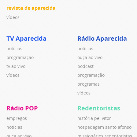
revista de aparecida
vídeos
TV Aparecida
Rádio Aparecida
notícias
notícias
programação
ouça ao vivo
tv ao vivo
podcast
vídeos
programação
programas
vídeos
Rádio POP
Redentoristas
empregos
história pe. vitor
notícias
hospedagem santo afonso
ouça ao vivo
missionários redentoristas