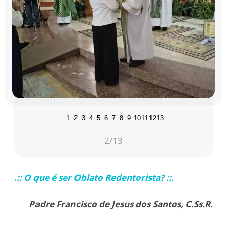
1
2
3
4
5
6
7
8
9
10
11
12
13
2
/13
.:: O que é ser Oblato Redentorista? ::.
Padre Francisco de Jesus dos Santos, C.Ss.R.