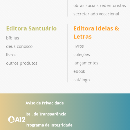
obras sociais redentoristas
secretariado vocacional
Editora Santuário
Editora Ideias &
Letras
bíblias
livros
deus conosco
coleções
livros
lançamentos
outros produtos
ebook
catálogo
Aviso de Privacidade
Rel. de Transparência
Programa de Integridade