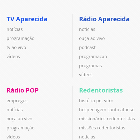
TV Aparecida
Rádio Aparecida
notícias
notícias
programação
ouça ao vivo
tv ao vivo
podcast
vídeos
programação
programas
vídeos
Rádio POP
Redentoristas
empregos
história pe. vitor
notícias
hospedagem santo afonso
ouça ao vivo
missionários redentoristas
programação
missões redentoristas
vídeos
notícias