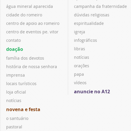
água mineral aparecida
campanha da fraternidade
cidade do romeiro
dúvidas religiosas
centro de apoio ao romeiro
espiritualidade
centro de eventos pe. vitor
igreja
contato
infográficos
doação
libras
notícias
família dos devotos
orações
história de nossa senhora
papa
imprensa
vídeos
locais turísticos
anuncie no A12
loja oficial
notícias
novena e festa
o santuário
pastoral