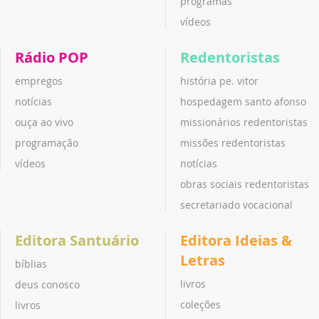
programas
vídeos
Rádio POP
Redentoristas
empregos
história pe. vitor
notícias
hospedagem santo afonso
ouça ao vivo
missionários redentoristas
programação
missões redentoristas
vídeos
notícias
obras sociais redentoristas
secretariado vocacional
Editora Santuário
Editora Ideias &
Letras
bíblias
livros
deus conosco
coleções
livros