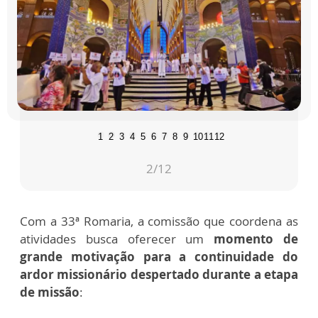
1
2
3
4
5
6
7
8
9
10
11
12
2
/12
Com a 33ª Romaria, a comissão que coordena as
atividades busca oferecer um
momento de
grande motivação para a continuidade do
ardor missionário despertado durante a etapa
de missão
: