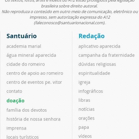
Os textos, fotos, artes e vídeos do A12 estão protegidos pela legislação
brasileira sobre direito autoral.
Não reproduza o conteúdo em outro meio de comunicação, eletrônico ou
impresso, sem autorização expressa do A12
(faleconosco@santuarionacional.com).
Santuário
Redação
academia marial
aplicativo aparecida
água mineral aparecida
campanha da fraternidade
cidade do romeiro
dúvidas religiosas
centro de apoio ao romeiro
espiritualidade
centro de eventos pe. vitor
igreja
contato
infográficos
doação
libras
notícias
família dos devotos
orações
história de nossa senhora
papa
imprensa
vídeos
locais turísticos