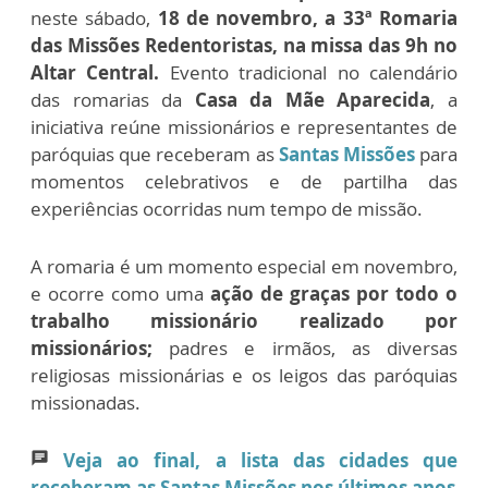
neste sábado,
18 de novembro, a 33ª Romaria
das Missões Redentoristas, na missa das 9h no
Altar Central.
Evento tradicional no calendário
das romarias da
Casa da Mãe Aparecida
, a
iniciativa reúne missionários e representantes de
paróquias que receberam as
Santas Missões
para
momentos celebrativos e de partilha das
experiências ocorridas num tempo de missão.
A romaria é um momento especial em novembro,
e ocorre como uma
ação de graças por todo o
trabalho missionário realizado por
missionários;
padres e irmãos, as diversas
religiosas missionárias e os leigos das paróquias
missionadas.
Veja ao final, a lista das cidades que
chat
receberam as Santas Missões nos últimos anos