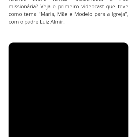
missionária?
Veja o primeiro videocast que teve
como tema "Maria, Mãe e Modelo para a Igreja",
com o padre
Luiz Almir.