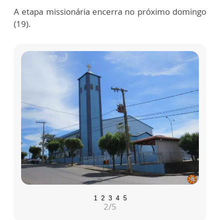
A etapa missionária encerra no próximo domingo
(19).
1
2
3
4
5
2
/5