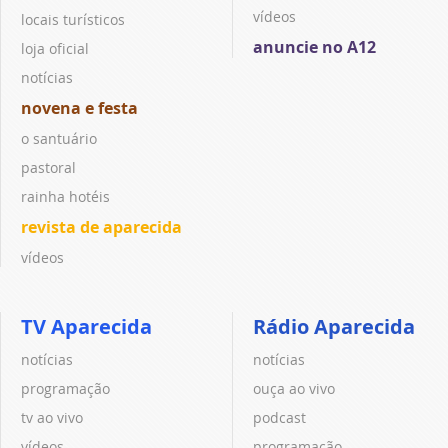
vídeos
locais turísticos
anuncie no A12
loja oficial
notícias
novena e festa
o santuário
pastoral
rainha hotéis
revista de aparecida
vídeos
TV Aparecida
Rádio Aparecida
notícias
notícias
programação
ouça ao vivo
tv ao vivo
podcast
vídeos
programação