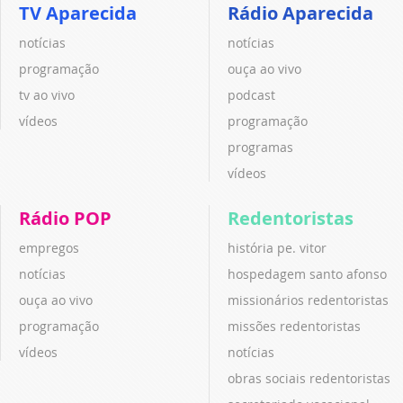
TV Aparecida
Rádio Aparecida
notícias
notícias
programação
ouça ao vivo
tv ao vivo
podcast
vídeos
programação
programas
vídeos
Rádio POP
Redentoristas
empregos
história pe. vitor
notícias
hospedagem santo afonso
ouça ao vivo
missionários redentoristas
programação
missões redentoristas
vídeos
notícias
obras sociais redentoristas