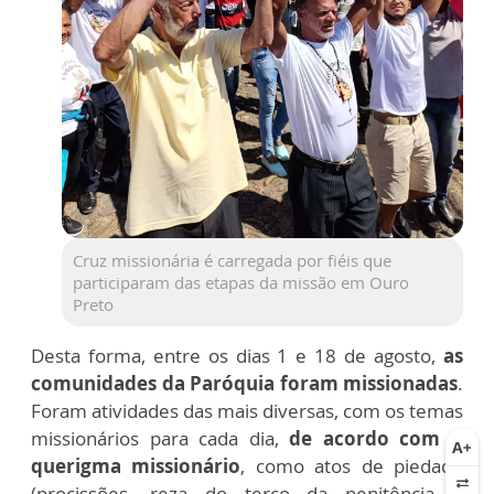
Cruz missionária é carregada por fiéis que
participaram das etapas da missão em Ouro
Preto
Desta forma, entre os dias 1 e 18 de agosto,
as
comunidades da Paróquia foram missionadas
.
Foram atividades das mais diversas, com os temas
missionários para cada dia,
de acordo com o
querigma missionário
, como atos de piedade
(procissões, reza do terço da penitência e