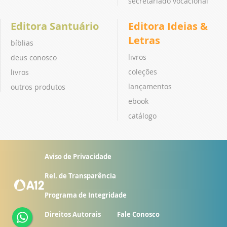
secretariado vocacional
Editora Santuário
Editora Ideias &
Letras
bíblias
livros
deus conosco
coleções
livros
lançamentos
outros produtos
ebook
catálogo
Aviso de Privacidade
Rel. de Transparência
Programa de Integridade
Direitos Autorais
Fale Conosco