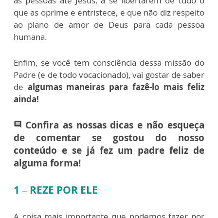
as pessoas até Jesus, a se libertarem de tudo o
que as oprime e entristece, e que não diz respeito
ao plano de amor de Deus para cada pessoa
humana.
Enfim, se você tem consciência dessa missão do
Padre (e de todo vocacionado), vai gostar de saber
de
algumas maneiras para fazê-lo mais feliz
ainda!
Confira as nossas dicas e não esqueça
comment
de comentar se gostou do nosso
conteúdo e se já fez um padre feliz de
alguma forma!
1 – REZE POR ELE
A coisa mais importante que podemos fazer por