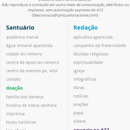
Não reproduza o conteúdo em outro meio de comunicação, eletrônico ou
impresso, sem autorização expressa do A12
(faleconosco@santuarionacional.com).
Santuário
Redação
academia marial
aplicativo aparecida
água mineral aparecida
campanha da fraternidade
cidade do romeiro
dúvidas religiosas
centro de apoio ao romeiro
espiritualidade
centro de eventos pe. vitor
igreja
contato
infográficos
doação
libras
notícias
família dos devotos
orações
história de nossa senhora
papa
imprensa
vídeos
locais turísticos
anuncie no A12