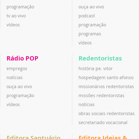
programação
ouça ao vivo
tv ao vivo
podcast
vídeos
programação
programas
vídeos
Rádio POP
Redentoristas
empregos
história pe. vitor
notícias
hospedagem santo afonso
ouça ao vivo
missionários redentoristas
programação
missões redentoristas
vídeos
notícias
obras sociais redentoristas
secretariado vocacional
Editora Santuário
Editora Ideias &