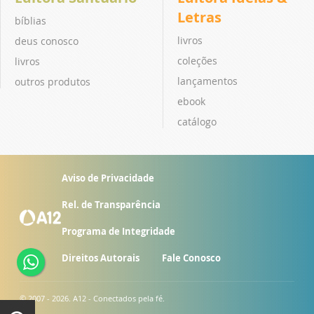
Letras
bíblias
livros
deus conosco
coleções
livros
lançamentos
outros produtos
ebook
catálogo
Aviso de Privacidade
Rel. de Transparência
Programa de Integridade
Direitos Autorais
Fale Conosco
© 2007 - 2026. A12 - Conectados pela fé.