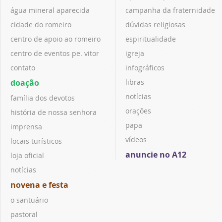
água mineral aparecida
campanha da fraternidade
cidade do romeiro
dúvidas religiosas
centro de apoio ao romeiro
espiritualidade
centro de eventos pe. vitor
igreja
contato
infográficos
doação
libras
notícias
família dos devotos
orações
história de nossa senhora
papa
imprensa
vídeos
locais turísticos
anuncie no A12
loja oficial
notícias
novena e festa
o santuário
pastoral