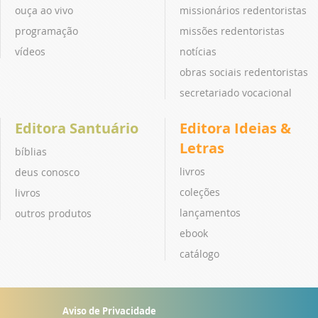
ouça ao vivo
missionários redentoristas
programação
missões redentoristas
vídeos
notícias
obras sociais redentoristas
secretariado vocacional
Editora Santuário
Editora Ideias &
Letras
bíblias
livros
deus conosco
coleções
livros
lançamentos
outros produtos
ebook
catálogo
Aviso de Privacidade