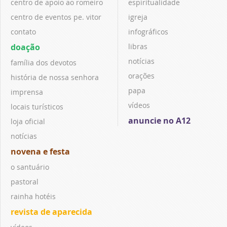
centro de apoio ao romeiro
espiritualidade
centro de eventos pe. vitor
igreja
contato
infográficos
doação
libras
notícias
família dos devotos
orações
história de nossa senhora
papa
imprensa
vídeos
locais turísticos
anuncie no A12
loja oficial
notícias
novena e festa
o santuário
pastoral
rainha hotéis
revista de aparecida