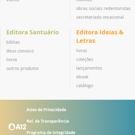
obras sociais redentoristas
secretariado vocacional
Editora Santuário
Editora Ideias &
Letras
bíblias
livros
deus conosco
coleções
livros
lançamentos
outros produtos
ebook
catálogo
Aviso de Privacidade
Rel. de Transparência
Programa de Integridade