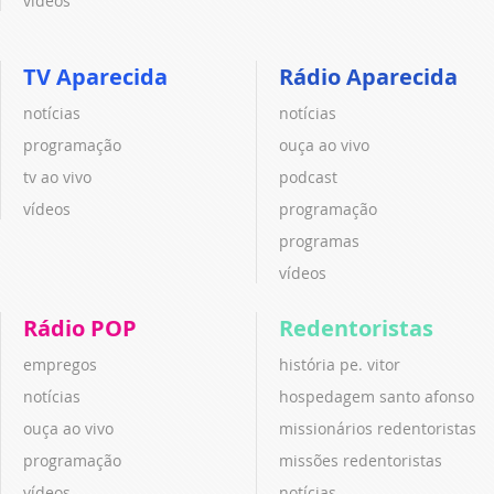
vídeos
TV Aparecida
Rádio Aparecida
notícias
notícias
programação
ouça ao vivo
tv ao vivo
podcast
vídeos
programação
programas
vídeos
Rádio POP
Redentoristas
empregos
história pe. vitor
notícias
hospedagem santo afonso
ouça ao vivo
missionários redentoristas
programação
missões redentoristas
vídeos
notícias