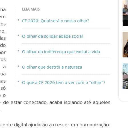
uma
LEIA MAIS
em
CF 2020: Qual será o nosso olhar?
dos
no.
O olhar da solidariedade social
as
 do
O olhar da indiferença que exclui a vida
por
os
: a
O olhar que destrói a natureza
sua
mas
O que a CF 2020 tem a ver com o “olhar”?
só
e o
- de estar conectado, acaba isolando até aqueles
.
ente digital ajudarão a crescer em humanização: