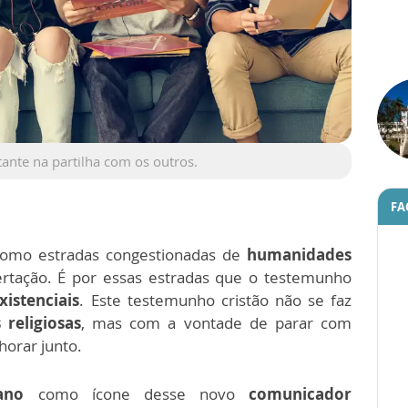
nte na partilha com os outros.
FA
omo estradas congestionadas de
humanidades
ertação.
É por essas estradas que o testemunho
xistenciais
. Este testemunho cristão não se faz
religiosas
, mas com a
vontade de parar com
horar junto.
ano
como ícone desse novo
comunicador