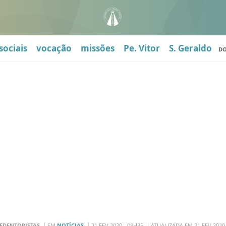
sociais
vocação
missões
Pe. Vitor
S. Geraldo
D
EDENTORISTAS
EM
NOTÍCIAS
21 FEV 2020 - 09H35
ATUALIZADA EM 21 FEV 2020 