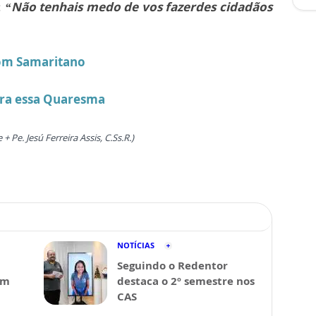
:
“Não tenhais medo de vos fazerdes cidadãos
om Samaritano
para essa Quaresma
de
+ Pe. Jesú Ferreira Assis, C.Ss.R.)
NOTÍCIAS
Seguindo o Redentor
em
destaca o 2º semestre nos
CAS