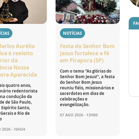
FA
CIAS
NOTÍCIAS
Marlos Aurélio
Festa do Senhor Bom
lva é reeleito
Jesus fortalece a fé
rior da
em Pirapora (SP)
íncia Nossa
Com o tema "As glórias do
ora Aparecida
Senhor Bom Jesus!", a festa
do Senhor Bom Jesus
is quatro anos,
reuniu fiéis, missionários e
nário redentorista
sacerdotes em dias de
 na condução da
celebrações e
e de São Paulo,
evangelização.
 Espírito Santo,
Gerais e Rio de
07 AGO 2026 - 13H00
o
 2026 - 16H24