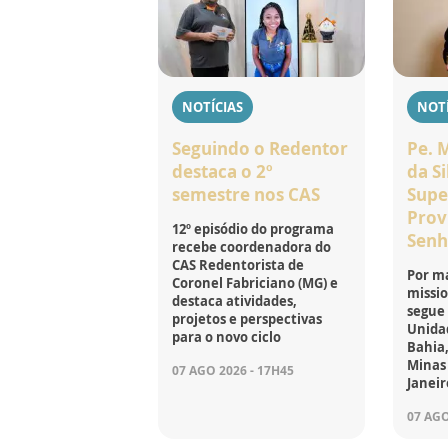
NOTÍCIAS
NOTÍ
Seguindo o Redentor
Pe. 
destaca o 2º
da Si
semestre nos CAS
Supe
Prov
12º episódio do programa
Senh
recebe coordenadora do
CAS Redentorista de
Por ma
Coronel Fabriciano (MG) e
missio
destaca atividades,
segue
projetos e perspectivas
Unidad
para o novo ciclo
Bahia,
Minas 
07 AGO 2026 - 17H45
Janeir
07 AGO