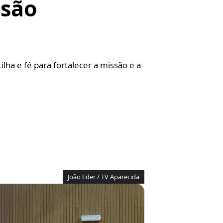
ssão
lha e fé para fortalecer a missão e a
João Eder / TV Aparecida