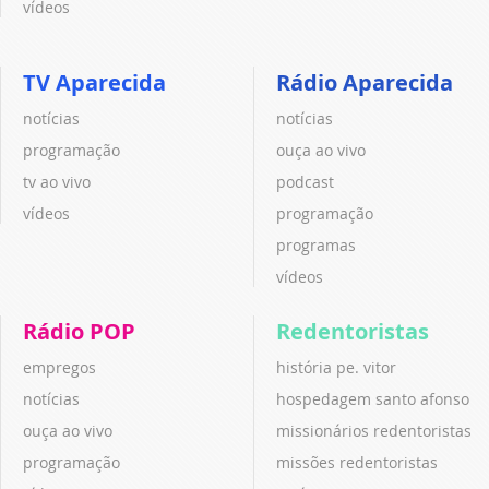
vídeos
TV Aparecida
Rádio Aparecida
notícias
notícias
programação
ouça ao vivo
tv ao vivo
podcast
vídeos
programação
programas
vídeos
Rádio POP
Redentoristas
empregos
história pe. vitor
notícias
hospedagem santo afonso
ouça ao vivo
missionários redentoristas
programação
missões redentoristas