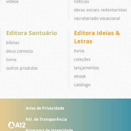
vídeos
notícias
obras sociais redentoristas
secretariado vocacional
Editora Santuário
Editora Ideias &
Letras
bíblias
livros
deus conosco
coleções
livros
lançamentos
outros produtos
ebook
catálogo
Aviso de Privacidade
Rel. de Transparência
Programa de Integridade