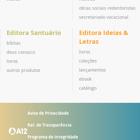
obras sociais redentoristas
secretariado vocacional
Editora Santuário
Editora Ideias &
Letras
bíblias
livros
deus conosco
coleções
livros
lançamentos
outros produtos
ebook
catálogo
Aviso de Privacidade
Rel. de Transparência
Programa de Integridade