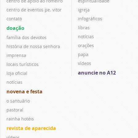
centro de apoio ao romeiro
espiritualidade
centro de eventos pe. vitor
igreja
contato
infográficos
doação
libras
notícias
família dos devotos
orações
história de nossa senhora
papa
imprensa
vídeos
locais turísticos
anuncie no A12
loja oficial
notícias
novena e festa
o santuário
pastoral
rainha hotéis
revista de aparecida
vídeos