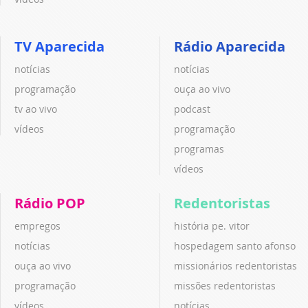
TV Aparecida
Rádio Aparecida
notícias
notícias
programação
ouça ao vivo
tv ao vivo
podcast
vídeos
programação
programas
vídeos
Rádio POP
Redentoristas
empregos
história pe. vitor
notícias
hospedagem santo afonso
ouça ao vivo
missionários redentoristas
programação
missões redentoristas
vídeos
notícias