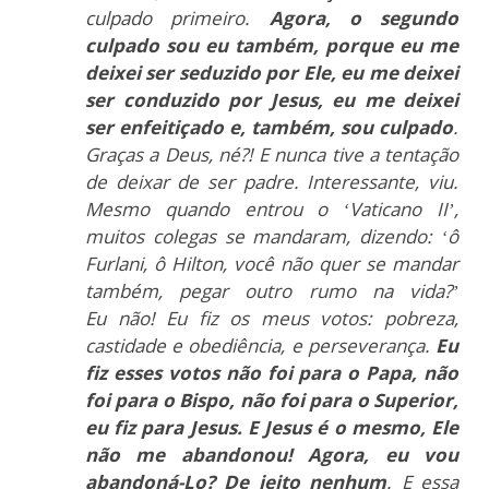
culpado primeiro.
Agora, o segundo
culpado sou eu
também, porque eu me
deixei ser seduzido por Ele, eu me deixei
ser
conduzido por Jesus, eu me deixei
ser enfeitiçado e, também, sou
culpado
.
Graças a Deus, né?! E nunca tive a tentação
de deixar de ser
padre. Interessante, viu.
Mesmo quando entrou o ‘Vaticano II’,
muitos colegas se mandaram,
dizendo: ‘ô
Furlani, ô Hilton, você não quer se mandar
também, pegar outro rumo na vida?’
Eu
não! Eu fiz os meus votos: pobreza,
castidade e obediência, e perseverança.
Eu
fiz esses votos não
foi para o Papa, não
foi para o Bispo, não foi para o Superior,
eu fiz para Jesus. E Jesus é o mesmo,
Ele
não me abandonou! Agora, eu vou
abandoná-Lo? De jeito nenhum
. E essa