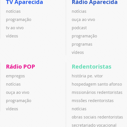
TV Aparecida
Rádio Aparecida
notícias
notícias
programação
ouça ao vivo
tv ao vivo
podcast
vídeos
programação
programas
vídeos
Rádio POP
Redentoristas
empregos
história pe. vitor
notícias
hospedagem santo afonso
ouça ao vivo
missionários redentoristas
programação
missões redentoristas
vídeos
notícias
obras sociais redentoristas
secretariado vocacional