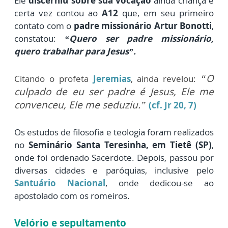
Ele
discerniu sobre sua vocação
ainda criança e
certa vez contou ao
A12
que, em seu primeiro
contato com o
padre missionário Artur Bonotti
,
constatou:
“Quero ser padre missionário,
quero trabalhar para Jesus”.
“O
Citando o profeta
Jeremias
, ainda revelou:
culpado de eu ser padre é Jesus, Ele me
convenceu, Ele me seduziu.”
(cf. Jr 20, 7)
Os estudos de filosofia e teologia foram realizados
no
Seminário Santa Teresinha, em Tietê (SP)
,
onde foi ordenado Sacerdote. Depois, passou por
diversas cidades e paróquias, inclusive pelo
Santuário Nacional
, onde dedicou-se ao
apostolado com os romeiros.
Velório e sepultamento