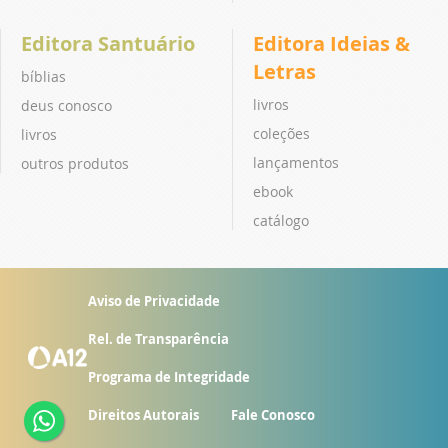
Editora Santuário
Editora Ideias &
Letras
bíblias
livros
deus conosco
coleções
livros
lançamentos
outros produtos
ebook
catálogo
Aviso de Privacidade
Rel. de Transparência
Programa de Integridade
Direitos Autorais
Fale Conosco