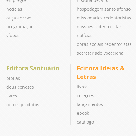
empregos
história pe. vitor
notícias
hospedagem santo afonso
ouça ao vivo
missionários redentoristas
programação
missões redentoristas
vídeos
notícias
obras sociais redentoristas
secretariado vocacional
Editora Santuário
Editora Ideias &
Letras
bíblias
livros
deus conosco
coleções
livros
lançamentos
outros produtos
ebook
catálogo