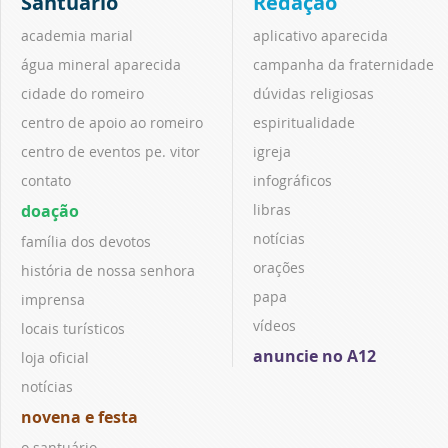
Santuário
Redação
academia marial
aplicativo aparecida
água mineral aparecida
campanha da fraternidade
cidade do romeiro
dúvidas religiosas
centro de apoio ao romeiro
espiritualidade
centro de eventos pe. vitor
igreja
contato
infográficos
doação
libras
notícias
família dos devotos
orações
história de nossa senhora
papa
imprensa
vídeos
locais turísticos
anuncie no A12
loja oficial
notícias
novena e festa
o santuário