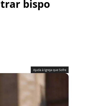
trar bispo
Ajuda à Igreja que Sofre