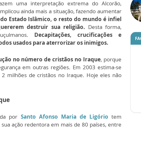
azem uma interpretação extrema do Alcorão,
omplicou ainda mais a situação, fazendo aumentar
o Estado Islâmico, o resto do mundo é infiel
uererem destruir sua religião.
Desta forma,
uçulmanos.
Decapitações, crucificações e
FA
dos usados para aterrorizar os inimigos.
ção no número de cristãos no Iraque
, porque
egurança em outras regiões. Em 2003 estima-se
 2 milhões de cristãos no Iraque. Hoje eles não
aque
dada por
Santo Afonso Maria de Ligório
tem
 sua ação redentora em mais de 80 países, entre