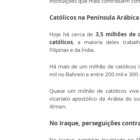
instituições que mais contribuem co
Católicos na Península Arábica
Hoje há cerca de
3,5 milhões de 
católicos
, a maioria deles trabal
Filipinas e da Índia.
Há mais de um milhão de católicos n
mil no Bahrein e entre 200 mil e 300 
Quase um milhão de católicos vive
vicariato apostólico da Arábia do s
Iêmen.
No Iraque, perseguições contra
No Iraque, também localizado no 