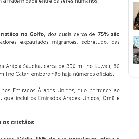
m a fraternidade entre os seres humanos.
cristãos no Golfo
, dos quais cerca de
75% são
hadores expatriados migrantes, sobretudo, das
a Arábia Saudita, cerca de 350 mil no Kuwait, 80
mil no Catar, embora não haja números oficiais.
 nos Emirados Árabes Unidos, que pertence ao
ul, que inclui os Emirados Árabes Unidos, Omã e
 os cristãos
Oriente Médio,
95% de sua população adota o