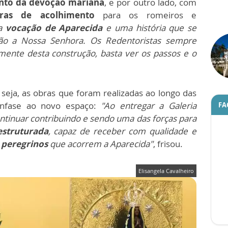
nto da devoção mariana
, e por outro lado, com
uras de acolhimento
para os romeiros e
ma
vocação de Aparecida
e uma história que se
ção a Nossa Senhora. Os Redentoristas sempre
mente desta construção, basta ver os passos e o
seja, as obras que foram realizadas ao longo das
ênfase ao novo espaço:
"Ao entregar a Galeria
FA
ntinuar contribuindo e sendo uma das forças para
struturada
, capaz de receber com qualidade e
 peregrinos
que acorrem a Aparecida"
, frisou.
Elisangela Cavalheiro