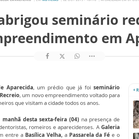
abrigou seminário re
mpreendimento em Ap
de Aparecida
, um prédio que já foi
seminário
+ 
 Recreio
, um novo empreendimento voltado para
iros que visitam a cidade todos os anos.
 manhã desta sexta-feira (04)
na presença de
redentoristas, romeiros e aparecidenses.
A
Galeria
m entre a
Basílica Velha,
a
Passarela da Fé
e o