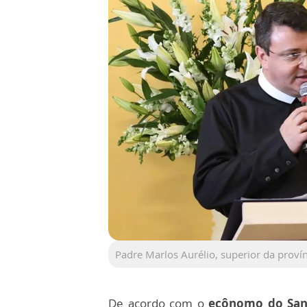
Padre Marlos Aurélio, superior da proví
De acordo com o
ecônomo do Santu