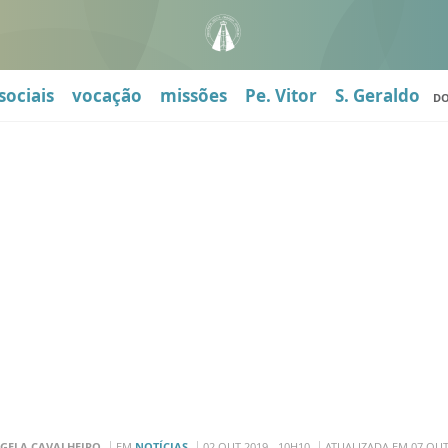
sociais
vocação
missões
Pe. Vitor
S. Geraldo
D
NGELA CAVALHEIRO
EM
NOTÍCIAS
02 OUT 2019 - 10H10
ATUALIZADA EM 07 OUT 