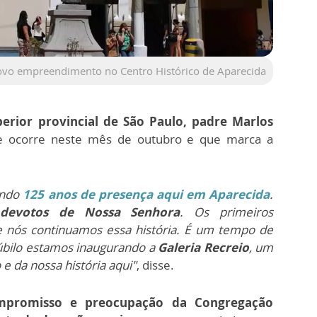
novo empreendimento no Centro Histórico de Aparecida
perior provincial de São Paulo, padre Marlos
que ocorre neste mês de outubro e que marca a
.
ando
125 anos de presença aqui em Aparecida
.
devotos de Nossa Senhora
. Os primeiros
e nós continuamos essa história. É um tempo de
júbilo estamos inaugurando a
Galeria Recreio
, um
e da nossa história aqui"
, disse.
mpromisso e preocupação da Congregação