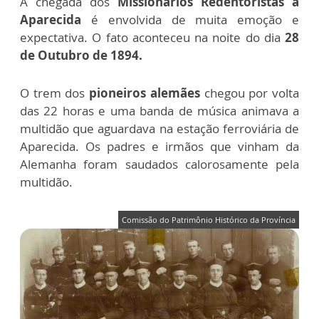
A chegada dos
Missionários Redentoristas a
Aparecida
é envolvida de muita emoção e
expectativa. O fato aconteceu na n
oite do dia
28
de Outubro de 1894.
O trem dos
pioneiros alemães
chegou por volta
das 22 horas e uma banda de música animava a
multidão que aguardava na estação ferroviária de
Aparecida. Os padres e irmãos que vinham da
Alemanha foram saudados calorosamente pela
multidão.
Comissão do Patrimônio Histórico da Província