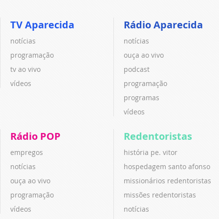
TV Aparecida
Rádio Aparecida
notícias
notícias
programação
ouça ao vivo
tv ao vivo
podcast
vídeos
programação
programas
vídeos
Rádio POP
Redentoristas
empregos
história pe. vitor
notícias
hospedagem santo afonso
ouça ao vivo
missionários redentoristas
programação
missões redentoristas
vídeos
notícias