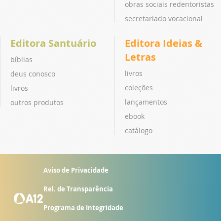
obras sociais redentoristas
secretariado vocacional
Editora Santuário
Editora Ideias &
Letras
bíblias
livros
deus conosco
coleções
livros
lançamentos
outros produtos
ebook
catálogo
Aviso de Privacidade
Rel. de Transparência
Programa de Integridade