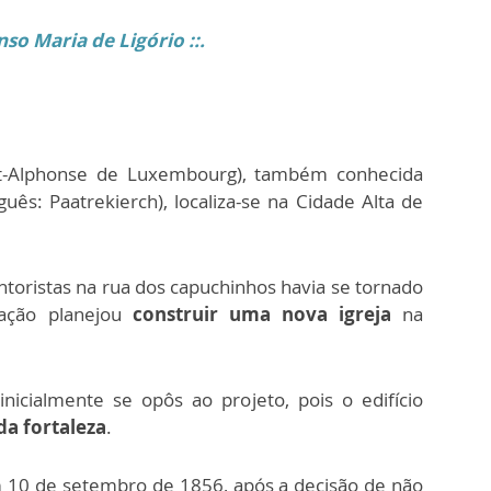
nso Maria de Ligório ::.
int-Alphonse de Luxembourg), também conhecida
ês: Paatrekierch), localiza-se na Cidade Alta de
ntoristas na rua dos capuchinhos havia se tornado
ação planejou
construir uma nova igreja
na
nicialmente se opôs ao projeto, pois o edifício
da fortaleza
.
 10 de setembro de 1856, após a decisão de não