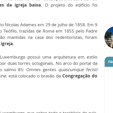
es da igreja baixa
. O projeto do edifício foi
ário Nicolas Adames em 29 de julho de 1858. Em 9
ão Teófilo, trazidas de Roma em 1855 pelo Padre
ão mantidas na casa dos redentoristas, foram
igreja
.
e Luxemburgo possui uma arquitetura em estilo
FA
or duas torres octogonais. No arco do portal da
da do salmo 85: Omnes gentes
quascumque fecisti
ine
, está colocado o brasão da
Congregação do
Luxemburgo, que cobre todo o território do país,