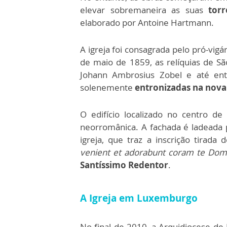
elevar sobremaneira as suas
torr
elaborado por Antoine Hartmann.
A igreja foi consagrada pelo pró-vig
de maio de 1859, as relíquias de S
Johann Ambrosius Zobel e até ent
solenemente
entronizadas na nova 
O edifício localizado no centro d
neorromânica. A fachada é ladeada p
igreja, que traz a inscrição tira
venient et adorabunt coram te Dom
Santíssimo Redentor
.
A Igreja em Luxemburgo
No final de 2010, a Arquidiocese de 