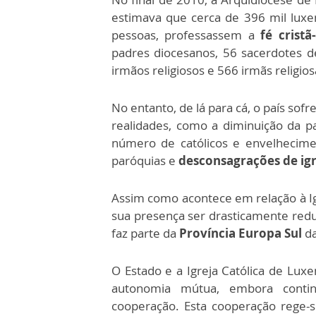
estimava que cerca de 396 mil lux
pessoas, professassem a
fé cristã
padres diocesanos, 56 sacerdotes d
irmãos religiosos e 566 irmãs religios
No entanto, de lá para cá, o país so
realidades, como a diminuição da pa
número de católicos e envelhecime
paróquias e
desconsagrações de igr
Assim como acontece em relação à I
sua presença ser drasticamente redu
faz parte da
Província Europa Sul
da
O Estado e a Igreja Católica de L
autonomia mútua, embora contin
cooperação. Esta cooperação rege-s