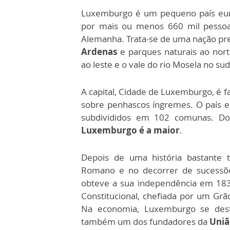
Luxemburgo é um pequeno país euro
por mais ou menos 660 mil pessoas
Alemanha. Trata-se de uma nação p
Ardenas
e parques naturais ao norte
ao leste e o vale do rio Mosela no su
A capital, Cidade de Luxemburgo, é f
sobre penhascos íngremes. O país es
subdivididos em 102 comunas. Do
Luxemburgo é a maior
.
Depois de uma história bastante
Romano e no decorrer de sucessõe
obteve a sua independência em 183
Constitucional, chefiada por um G
Na economia, Luxemburgo se dest
também um dos fundadores da
Uniã