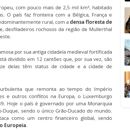
peu, com pouco mais de 2,5 mil km², habitado
. O país faz fronteira com a Bélgica, França e
redominantemente rural, com a
densa floresta de
, desfiladeiros rochosos da região de Mullerthal
deste.
amosa por sua antiga cidadela medieval fortificada
tá dividido em 12 cantões que, por sua vez, são
ze delas têm status de cidade e a cidade de
 turbulenta que remonta ao tempo do Império
s e outros conflitos na Europa, o Luxemburgo
9. Hoje o país é governado por uma Monarquia
rão-Duque, sendo o único Grão-Ducado do mundo.
aca como um centro financeiro global, sendo
o Europeia
.