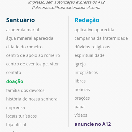
impresso, sem autorização expressa do A12
(faleconosco@santuarionacional.com).
Santuário
Redação
academia marial
aplicativo aparecida
água mineral aparecida
campanha da fraternidade
cidade do romeiro
dúvidas religiosas
centro de apoio ao romeiro
espiritualidade
centro de eventos pe. vitor
igreja
contato
infográficos
doação
libras
notícias
família dos devotos
orações
história de nossa senhora
papa
imprensa
vídeos
locais turísticos
anuncie no A12
loja oficial