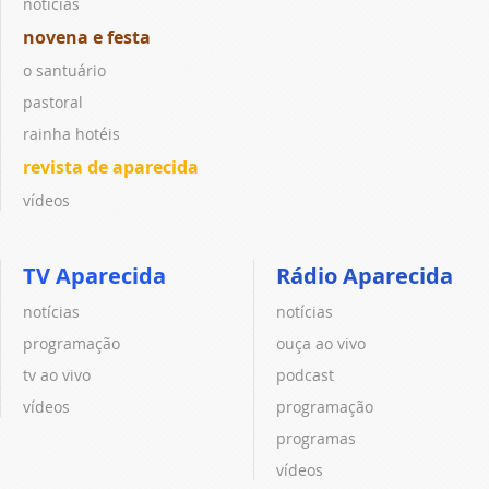
notícias
novena e festa
o santuário
pastoral
rainha hotéis
revista de aparecida
vídeos
TV Aparecida
Rádio Aparecida
notícias
notícias
programação
ouça ao vivo
tv ao vivo
podcast
vídeos
programação
programas
vídeos