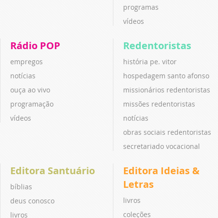
programas
vídeos
Rádio POP
Redentoristas
empregos
história pe. vitor
notícias
hospedagem santo afonso
ouça ao vivo
missionários redentoristas
programação
missões redentoristas
vídeos
notícias
obras sociais redentoristas
secretariado vocacional
Editora Santuário
Editora Ideias &
Letras
bíblias
livros
deus conosco
coleções
livros