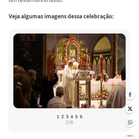
Veja algumas imagens dessa celebração:
1
2
3
4
5
6
2
/6