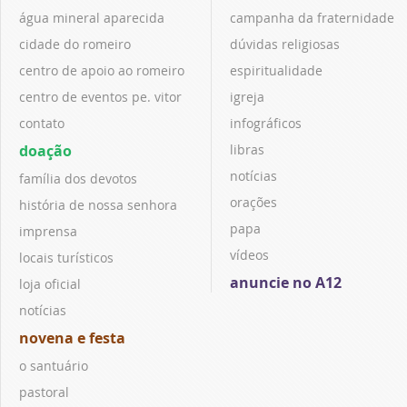
água mineral aparecida
campanha da fraternidade
cidade do romeiro
dúvidas religiosas
centro de apoio ao romeiro
espiritualidade
centro de eventos pe. vitor
igreja
contato
infográficos
doação
libras
notícias
família dos devotos
orações
história de nossa senhora
papa
imprensa
vídeos
locais turísticos
anuncie no A12
loja oficial
notícias
novena e festa
o santuário
pastoral