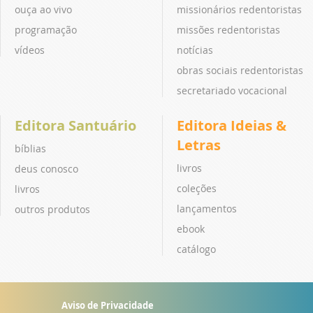
ouça ao vivo
missionários redentoristas
programação
missões redentoristas
vídeos
notícias
obras sociais redentoristas
secretariado vocacional
Editora Santuário
Editora Ideias &
Letras
bíblias
livros
deus conosco
coleções
livros
lançamentos
outros produtos
ebook
catálogo
Aviso de Privacidade