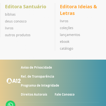
Editora Santuário
Editora Ideias &
Letras
bíblias
livros
deus conosco
coleções
livros
lançamentos
outros produtos
ebook
catálogo
Aviso de Privacidade
Rel. de Transparência
Programa de Integridade
Direitos Autorais
Fale Conosco