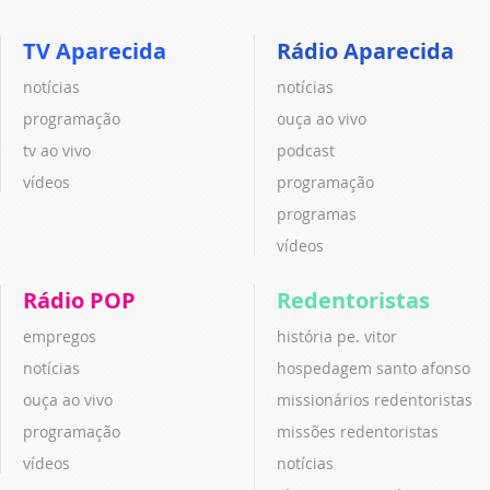
TV Aparecida
Rádio Aparecida
notícias
notícias
programação
ouça ao vivo
tv ao vivo
podcast
vídeos
programação
programas
vídeos
Rádio POP
Redentoristas
empregos
história pe. vitor
notícias
hospedagem santo afonso
ouça ao vivo
missionários redentoristas
programação
missões redentoristas
vídeos
notícias