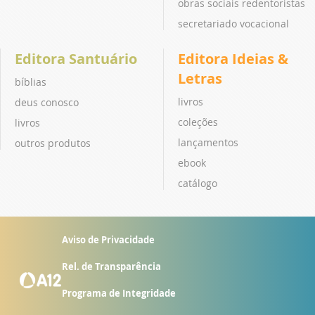
obras sociais redentoristas
secretariado vocacional
Editora Santuário
Editora Ideias &
Letras
bíblias
livros
deus conosco
coleções
livros
lançamentos
outros produtos
ebook
catálogo
Aviso de Privacidade
Rel. de Transparência
Programa de Integridade