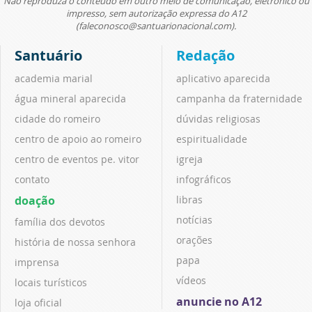
Não reproduza o conteúdo em outro meio de comunicação, eletrônico ou
impresso, sem autorização expressa do A12
(faleconosco@santuarionacional.com).
Santuário
Redação
academia marial
aplicativo aparecida
água mineral aparecida
campanha da fraternidade
cidade do romeiro
dúvidas religiosas
centro de apoio ao romeiro
espiritualidade
centro de eventos pe. vitor
igreja
contato
infográficos
doação
libras
notícias
família dos devotos
orações
história de nossa senhora
papa
imprensa
vídeos
locais turísticos
anuncie no A12
loja oficial