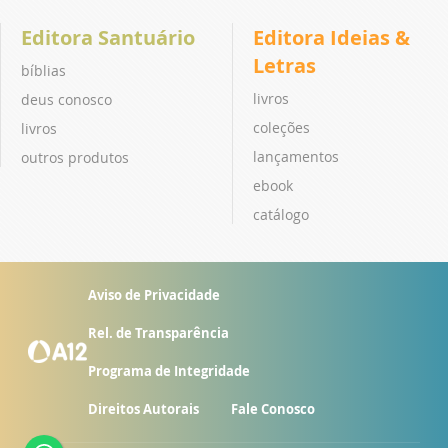
Editora Santuário
Editora Ideias &
Letras
bíblias
livros
deus conosco
coleções
livros
lançamentos
outros produtos
ebook
catálogo
Aviso de Privacidade
Rel. de Transparência
Programa de Integridade
Direitos Autorais
Fale Conosco