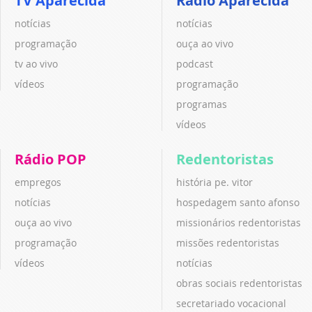
TV Aparecida
Rádio Aparecida
notícias
notícias
programação
ouça ao vivo
tv ao vivo
podcast
vídeos
programação
programas
vídeos
Rádio POP
Redentoristas
empregos
história pe. vitor
notícias
hospedagem santo afonso
ouça ao vivo
missionários redentoristas
programação
missões redentoristas
vídeos
notícias
obras sociais redentoristas
secretariado vocacional