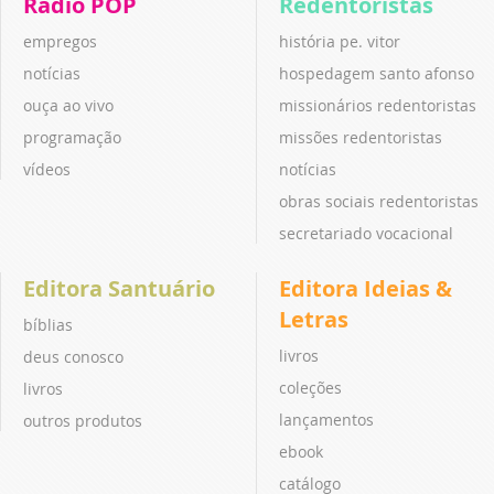
Rádio POP
Redentoristas
empregos
história pe. vitor
notícias
hospedagem santo afonso
ouça ao vivo
missionários redentoristas
programação
missões redentoristas
vídeos
notícias
obras sociais redentoristas
secretariado vocacional
Editora Santuário
Editora Ideias &
Letras
bíblias
livros
deus conosco
coleções
livros
lançamentos
outros produtos
ebook
catálogo