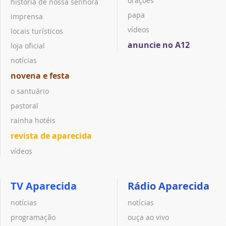
orações
história de nossa senhora
papa
imprensa
vídeos
locais turísticos
anuncie no A12
loja oficial
notícias
novena e festa
o santuário
pastoral
rainha hotéis
revista de aparecida
vídeos
TV Aparecida
Rádio Aparecida
notícias
notícias
programação
ouça ao vivo