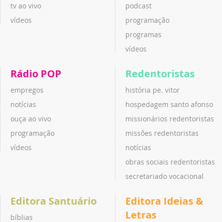
tv ao vivo
podcast
vídeos
programação
programas
vídeos
Rádio POP
Redentoristas
empregos
história pe. vitor
notícias
hospedagem santo afonso
ouça ao vivo
missionários redentoristas
programação
missões redentoristas
vídeos
notícias
obras sociais redentoristas
secretariado vocacional
Editora Santuário
Editora Ideias &
Letras
bíblias