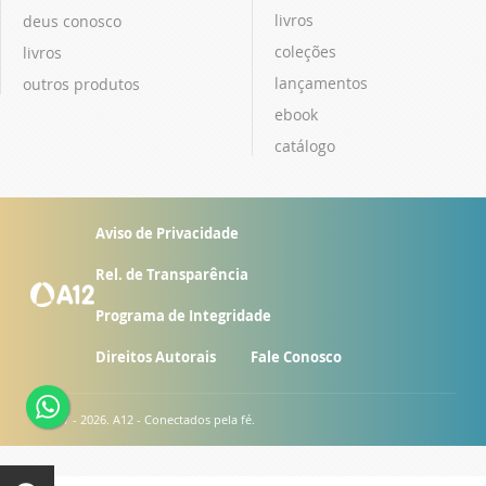
livros
deus conosco
coleções
livros
lançamentos
outros produtos
ebook
catálogo
Aviso de Privacidade
Rel. de Transparência
Programa de Integridade
Direitos Autorais
Fale Conosco
© 2007 - 2026. A12 - Conectados pela fé.