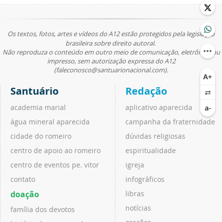
Os textos, fotos, artes e vídeos do A12 estão protegidos pela legislação
brasileira sobre direito autoral.
Não reproduza o conteúdo em outro meio de comunicação, eletrônico ou
impresso, sem autorização expressa do A12
(faleconosco@santuarionacional.com).
Santuário
Redação
academia marial
aplicativo aparecida
água mineral aparecida
campanha da fraternidade
cidade do romeiro
dúvidas religiosas
centro de apoio ao romeiro
espiritualidade
centro de eventos pe. vitor
igreja
contato
infográficos
doação
libras
notícias
família dos devotos