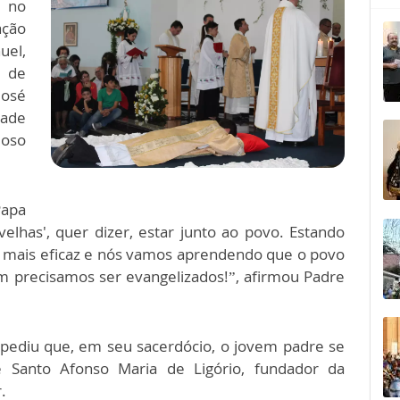
 no
ção
uel,
s de
José
dade
ioso
Papa
elhas', quer dizer, estar junto ao povo. Estando
a mais eficaz e nós vamos aprendendo que o povo
 precisamos ser evangelizados!”, afirmou Padre
 pediu que, em seu sacerdócio, o jovem padre se
e Santo Afonso Maria de Ligório, fundador da
.