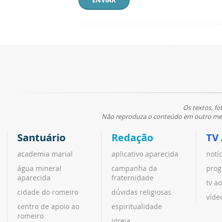
ENVIAR
Os textos, fo
Não reproduza o conteúdo em outro meio
Santuário
Redação
TV
academia marial
aplicativo aparecida
notí
água mineral
campanha da
prog
aparecida
fraternidade
tv ao
cidade do romeiro
dúvidas religiosas
víde
centro de apoio ao
espiritualidade
romeiro
igreja