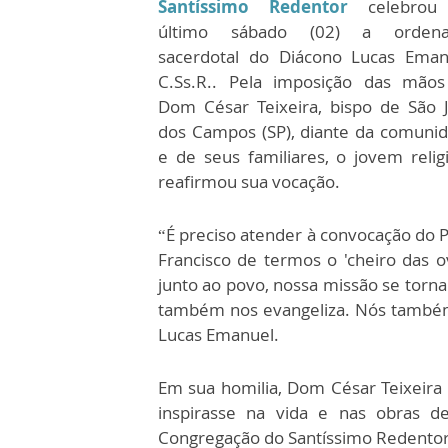
Santíssimo Redentor
celebrou
último sábado (02) a ordena
sacerdotal do Diácono Lucas Eman
C.Ss.R.. Pela imposição das mão
Dom César Teixeira, bispo de São 
dos Campos (SP), diante da comuni
e de seus familiares, o jovem relig
reafirmou sua vocação.
“É preciso atender à convocação do 
Francisco de termos o 'cheiro das ov
junto ao povo, nossa missão se torn
também nos evangeliza. Nós também
Lucas Emanuel.
Em sua homilia, Dom César Teixeira
inspirasse na vida e nas obras d
Congregação do Santíssimo Redentor