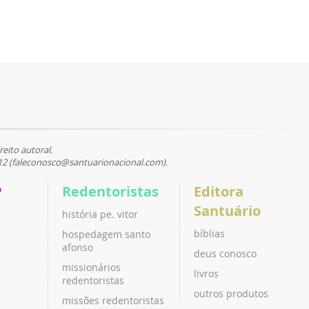
reito autoral.
12 (faleconosco@santuarionacional.com).
P
Redentoristas
Editora
Santuário
história pe. vitor
bíblias
hospedagem santo
afonso
deus conosco
missionários
livros
redentoristas
outros produtos
missões redentoristas