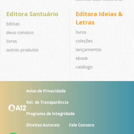
Editora Santuário
Editora Ideias &
Letras
bíblias
livros
deus conosco
coleções
livros
lançamentos
outros produtos
ebook
catálogo
Aviso de Privacidade
Rel. de Transparência
Programa de Integridade
Direitos Autorais
Fale Conosco