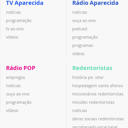
TV Aparecida
Rádio Aparecida
notícias
notícias
programação
ouça ao vivo
tv ao vivo
podcast
vídeos
programação
programas
vídeos
Rádio POP
Redentoristas
empregos
história pe. vitor
notícias
hospedagem santo afonso
ouça ao vivo
missionários redentoristas
programação
missões redentoristas
vídeos
notícias
obras sociais redentoristas
secretariado vocacional