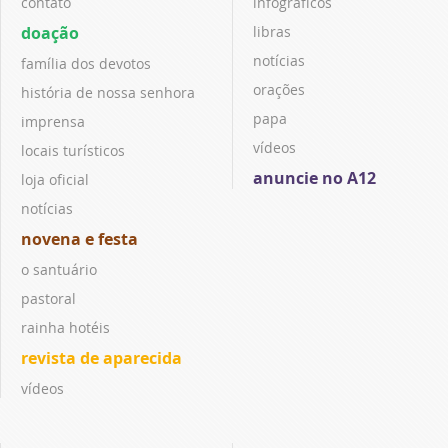
contato
infográficos
doação
libras
notícias
família dos devotos
orações
história de nossa senhora
papa
imprensa
vídeos
locais turísticos
anuncie no A12
loja oficial
notícias
novena e festa
o santuário
pastoral
rainha hotéis
revista de aparecida
vídeos