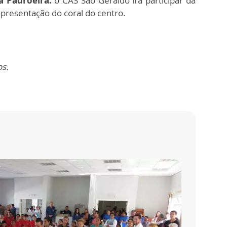
a Padroeira:
o CAS São Geraldo irá participar da
apresentação do coral do centro.
os.