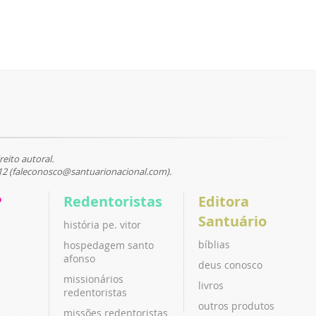
reito autoral.
12 (faleconosco@santuarionacional.com).
P
Redentoristas
Editora
Santuário
história pe. vitor
bíblias
hospedagem santo
afonso
deus conosco
missionários
livros
redentoristas
outros produtos
missões redentoristas