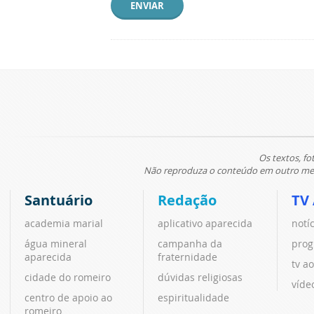
ENVIAR
Os textos, fo
Não reproduza o conteúdo em outro meio
Santuário
Redação
TV
academia marial
aplicativo aparecida
notí
água mineral
campanha da
prog
aparecida
fraternidade
tv ao
cidade do romeiro
dúvidas religiosas
víde
centro de apoio ao
espiritualidade
romeiro