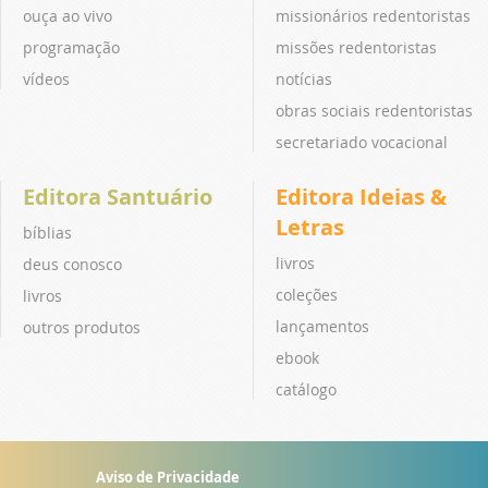
ouça ao vivo
missionários redentoristas
programação
missões redentoristas
vídeos
notícias
obras sociais redentoristas
secretariado vocacional
Editora Santuário
Editora Ideias &
Letras
bíblias
livros
deus conosco
coleções
livros
lançamentos
outros produtos
ebook
catálogo
Aviso de Privacidade