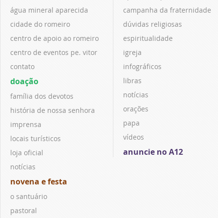
água mineral aparecida
campanha da fraternidade
cidade do romeiro
dúvidas religiosas
centro de apoio ao romeiro
espiritualidade
centro de eventos pe. vitor
igreja
contato
infográficos
doação
libras
notícias
família dos devotos
orações
história de nossa senhora
papa
imprensa
vídeos
locais turísticos
anuncie no A12
loja oficial
notícias
novena e festa
o santuário
pastoral