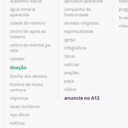
academia marial
aplicativo aparecida
notí
água mineral
campanha da
prog
aparecida
fraternidade
tv ao
cidade do romeiro
dúvidas religiosas
víde
centro de apoio ao
espiritualidade
romeiro
igreja
centro de eventos pe.
infográficos
vitor
libras
contato
notícias
doação
orações
família dos devotos
papa
história de nossa
vídeos
senhora
anuncie no A12
imprensa
locais turísticos
loja oficial
notícias