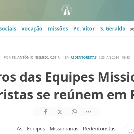
sociais
vocação
missões
Pe. Vitor
S. Geraldo
D
POR
PE. ANTÔNIO NIEMIEC, C.SS.R.
EM
REDENTORISTAS
25 JAN 2016 - 09H34
s das Equipes Missi
istas se reúnem em 
As Equipes Missionárias Redentoristas
LE