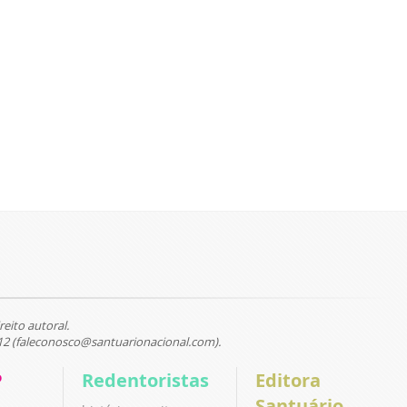
reito autoral.
12 (faleconosco@santuarionacional.com).
P
Redentoristas
Editora
Santuário