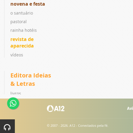
novena e festa
o santuário
pastoral
rainha hotéis
revista de
aparecida
vídeos
Editora Ideias
& Letras
livros
coleções
Avi
lançamentos
ebook
© 2007 - 2026. A12 - Conectados pela fé.
catálogo