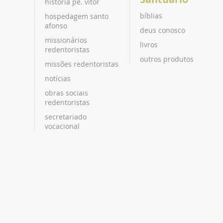
história pe. vitor
bíblias
hospedagem santo
afonso
deus conosco
missionários
livros
redentoristas
outros produtos
missões redentoristas
notícias
obras sociais
redentoristas
secretariado
vocacional