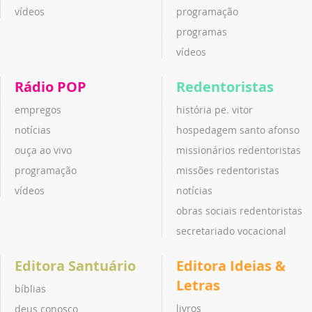
vídeos
programação
programas
vídeos
Rádio POP
Redentoristas
empregos
história pe. vitor
notícias
hospedagem santo afonso
ouça ao vivo
missionários redentoristas
programação
missões redentoristas
vídeos
notícias
obras sociais redentoristas
secretariado vocacional
Editora Santuário
Editora Ideias &
Letras
bíblias
livros
deus conosco