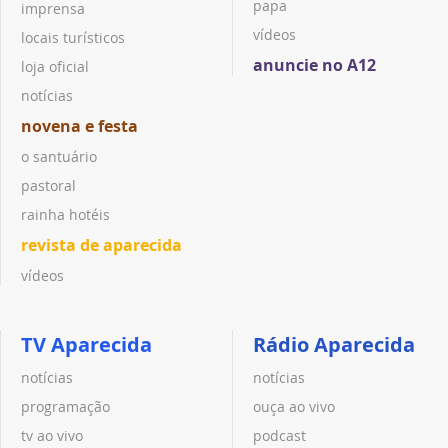
papa
imprensa
vídeos
locais turísticos
anuncie no A12
loja oficial
notícias
novena e festa
o santuário
pastoral
rainha hotéis
revista de aparecida
vídeos
TV Aparecida
Rádio Aparecida
notícias
notícias
programação
ouça ao vivo
tv ao vivo
podcast