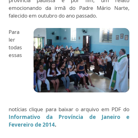
província paulista e por fim, um relato
emocionando da irmã do Padre Mário Narte,
falecido em outubro do ano passado.
Para
ler
todas
essas
notícias clique para baixar o arquivo em PDF do
Informativo da Província de Janeiro e
Fevereiro de 2014
.