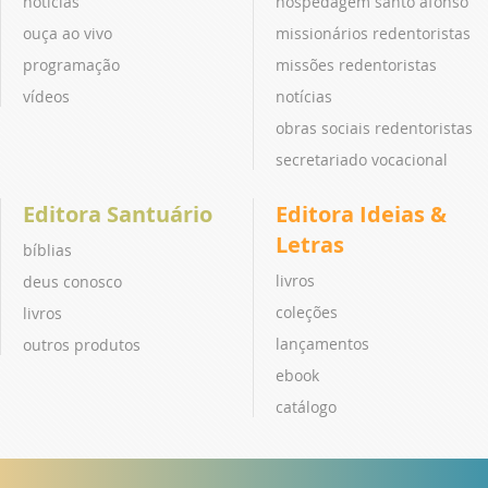
notícias
hospedagem santo afonso
ouça ao vivo
missionários redentoristas
programação
missões redentoristas
vídeos
notícias
obras sociais redentoristas
secretariado vocacional
Editora Santuário
Editora Ideias &
Letras
bíblias
livros
deus conosco
coleções
livros
lançamentos
outros produtos
ebook
catálogo