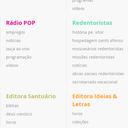
programas
vídeos
Rádio POP
Redentoristas
empregos
história pe. vitor
notícias
hospedagem santo afonso
ouça ao vivo
missionários redentoristas
programação
missões redentoristas
vídeos
notícias
obras sociais redentoristas
secretariado vocacional
Editora Santuário
Editora Ideias &
Letras
bíblias
livros
deus conosco
coleções
livros