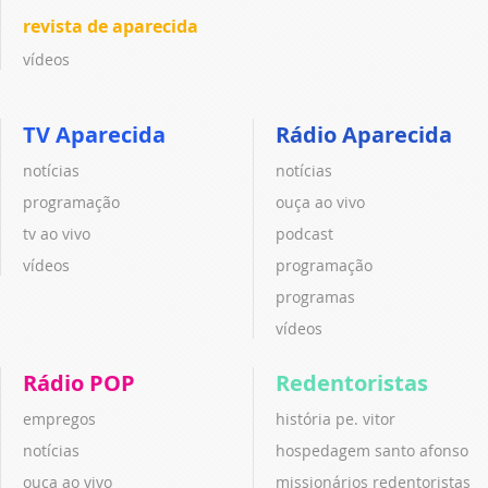
revista de aparecida
vídeos
TV Aparecida
Rádio Aparecida
notícias
notícias
programação
ouça ao vivo
tv ao vivo
podcast
vídeos
programação
programas
vídeos
Rádio POP
Redentoristas
empregos
história pe. vitor
notícias
hospedagem santo afonso
ouça ao vivo
missionários redentoristas