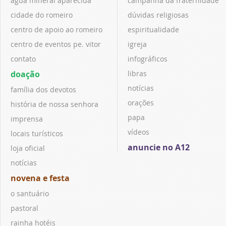
água mineral aparecida
campanha da fraternidade
cidade do romeiro
dúvidas religiosas
centro de apoio ao romeiro
espiritualidade
centro de eventos pe. vitor
igreja
contato
infográficos
doação
libras
notícias
família dos devotos
orações
história de nossa senhora
papa
imprensa
vídeos
locais turísticos
anuncie no A12
loja oficial
notícias
novena e festa
o santuário
pastoral
rainha hotéis