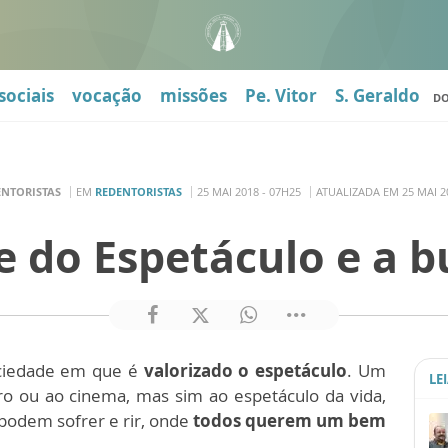
sociais
vocação
missões
Pe. Vitor
S. Geraldo
D
ENTORISTAS
EM
REDENTORISTAS
25 MAI 2018 - 07H25
ATUALIZADA EM 25 MAI 20
 do Espetáculo e a b
ciedade em que é
valorizado o espetáculo
. Um
LE
ro ou ao cinema, mas sim ao espetáculo da vida,
podem sofrer e rir, onde
todos querem um bem