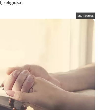
, religiosa
.
Shutterstock