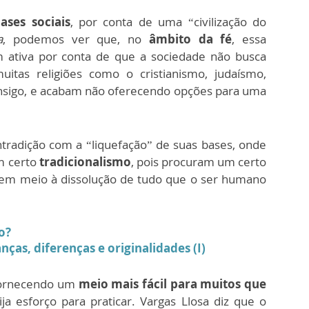
ases sociais
, por conta de uma “civilização do
a
, podemos ver que, no
âmbito da fé
, essa
m ativa p
or conta de que a sociedade não busca
uitas religiões como o cristianismo, judaísmo,
sigo, e
acabam não oferecendo opções para uma
radição com a “liquefação” de suas bases, onde
m certo
tradicionalismo
, pois procuram um certo
r em meio à dissolução de tudo que o ser humano
o?
ças, diferenças e originalidades (I)
 fornecendo um
meio mais fácil para muitos que
ja esforço para praticar. Vargas Llosa diz que o