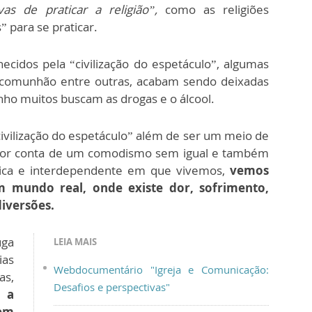
vas de praticar a religião”,
como as religiões
 para se praticar.
ecidos pela “civilização do espetáculo”, algumas
 a comunhão entre outras, acabam sendo deixadas
nho muitos buscam as drogas e o álcool.
ivilização do espetáculo” além de ser um meio de
por conta de um comodismo sem igual e também
ática e interdependente em que vivemos,
vemos
 mundo real, onde existe dor, sofrimento,
diversões.
uga
LEIA MAIS
ias
Webdocumentário "Igreja e Comunicação:
s,
Desafios e perspectivas"
 a
em