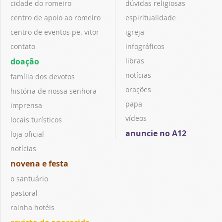
cidade do romeiro
dúvidas religiosas
centro de apoio ao romeiro
espiritualidade
centro de eventos pe. vitor
igreja
contato
infográficos
doação
libras
notícias
família dos devotos
orações
história de nossa senhora
papa
imprensa
vídeos
locais turísticos
anuncie no A12
loja oficial
notícias
novena e festa
o santuário
pastoral
rainha hotéis