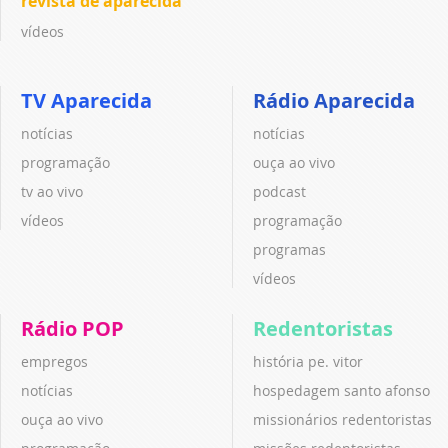
revista de aparecida
vídeos
TV Aparecida
Rádio Aparecida
notícias
notícias
programação
ouça ao vivo
tv ao vivo
podcast
vídeos
programação
programas
vídeos
Rádio POP
Redentoristas
empregos
história pe. vitor
notícias
hospedagem santo afonso
ouça ao vivo
missionários redentoristas