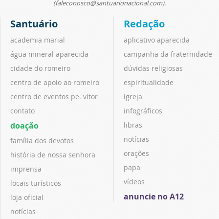
(faleconosco@santuarionacional.com).
Santuário
Redação
academia marial
aplicativo aparecida
água mineral aparecida
campanha da fraternidade
cidade do romeiro
dúvidas religiosas
centro de apoio ao romeiro
espiritualidade
centro de eventos pe. vitor
igreja
contato
infográficos
doação
libras
notícias
família dos devotos
orações
história de nossa senhora
papa
imprensa
vídeos
locais turísticos
anuncie no A12
loja oficial
notícias