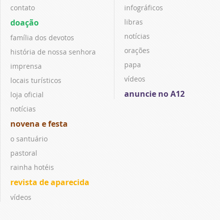
contato
infográficos
doação
libras
notícias
família dos devotos
orações
história de nossa senhora
papa
imprensa
vídeos
locais turísticos
anuncie no A12
loja oficial
notícias
novena e festa
o santuário
pastoral
rainha hotéis
revista de aparecida
vídeos