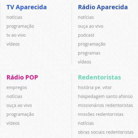
TV Aparecida
Rádio Aparecida
notícias
notícias
programação
ouça ao vivo
tv ao vivo
podcast
vídeos
programação
programas
vídeos
Rádio POP
Redentoristas
empregos
história pe. vitor
notícias
hospedagem santo afonso
ouça ao vivo
missionários redentoristas
programação
missões redentoristas
vídeos
notícias
obras sociais redentoristas