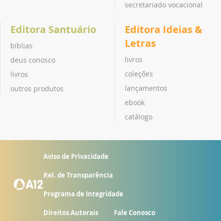
secretariado vocacional
Editora Santuário
Editora Ideias &
Letras
bíblias
livros
deus conosco
coleções
livros
lançamentos
outros produtos
ebook
catálogo
Aviso de Privacidade
Rel. de Transparência
Programa de Integridade
Direitos Autorais
Fale Conosco