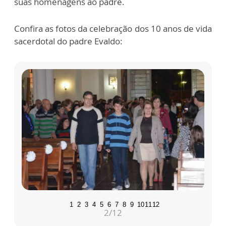
suas homenagens ao padre.
Confira as fotos da celebração dos 10 anos de vida
sacerdotal do padre Evaldo:
1
2
3
4
5
6
7
8
9
10
11
12
2
/12