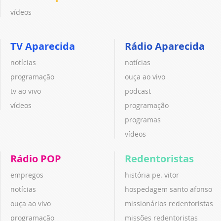
vídeos
TV Aparecida
Rádio Aparecida
notícias
notícias
programação
ouça ao vivo
tv ao vivo
podcast
vídeos
programação
programas
vídeos
Rádio POP
Redentoristas
empregos
história pe. vitor
notícias
hospedagem santo afonso
ouça ao vivo
missionários redentoristas
programação
missões redentoristas