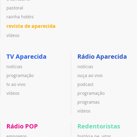
pastoral
rainha hotéis
revista de aparecida
vídeos
TV Aparecida
Rádio Aparecida
notícias
notícias
programação
ouça ao vivo
tv ao vivo
podcast
vídeos
programação
programas
vídeos
Rádio POP
Redentoristas
empregos
história pe. vitor