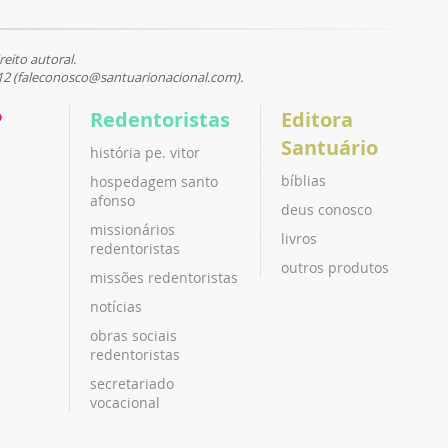
reito autoral.
12 (faleconosco@santuarionacional.com).
P
Redentoristas
Editora
Santuário
história pe. vitor
bíblias
hospedagem santo
afonso
deus conosco
missionários
livros
redentoristas
outros produtos
missões redentoristas
notícias
obras sociais
redentoristas
secretariado
vocacional