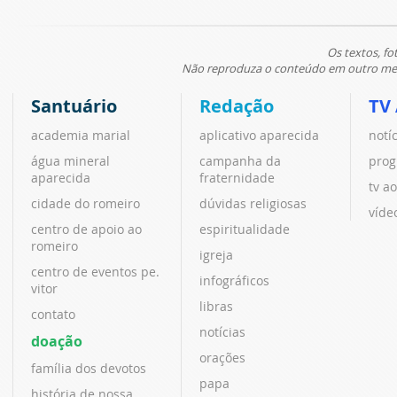
Os textos, fo
Não reproduza o conteúdo em outro meio
Santuário
Redação
TV
academia marial
aplicativo aparecida
notí
água mineral
campanha da
prog
aparecida
fraternidade
tv ao
cidade do romeiro
dúvidas religiosas
víde
centro de apoio ao
espiritualidade
romeiro
igreja
centro de eventos pe.
infográficos
vitor
libras
contato
notícias
doação
orações
família dos devotos
papa
história de nossa