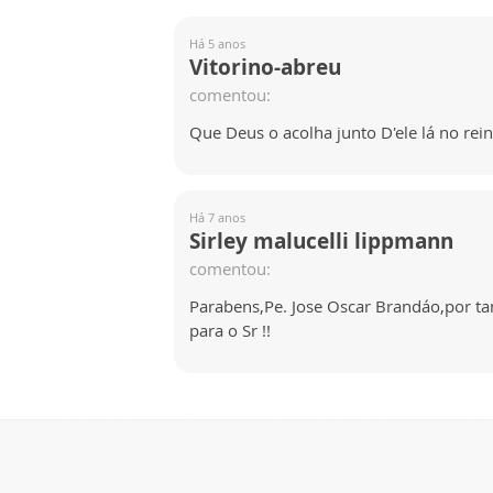
Há 5 anos
Vitorino-abreu
comentou:
Que Deus o acolha junto D'ele lá no reino
Há 7 anos
Sirley malucelli lippmann
comentou:
Parabens,Pe. Jose Oscar Brandáo,por t
para o Sr !!