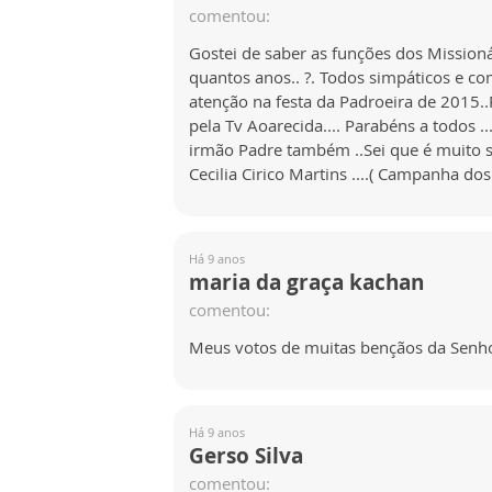
comentou:
Gostei de saber as funções dos Missioná
quantos anos.. ?. Todos simpáticos e co
atenção na festa da Padroeira de 2015..
pela Tv Aoarecida.... Parabéns a todos 
irmão Padre também ..Sei que é muito sa
Cecilia Cirico Martins ....( Campanha do
Há 9 anos
maria da graça kachan
comentou:
Meus votos de muitas bençãos da Senhor
Há 9 anos
Gerso Silva
comentou: