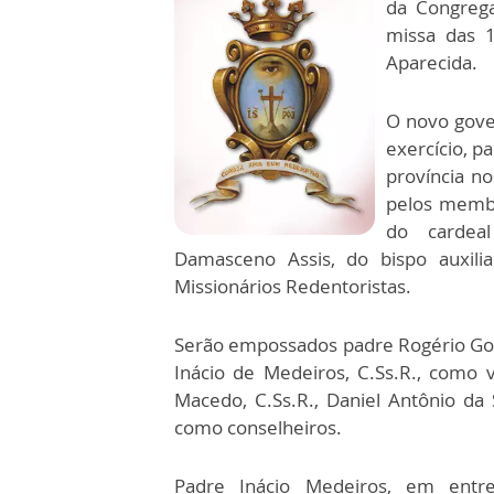
da Congreg
missa das 1
Aparecida.
O novo gove
exercício, p
província n
pelos memb
do cardea
Damasceno Assis, do bispo auxilia
Missionários Redentoristas.
Serão empossados padre Rogério Gome
Inácio de Medeiros, C.Ss.R., como v
Macedo, C.Ss.R., Daniel Antônio da S
como conselheiros.
Padre Inácio Medeiros, em ent