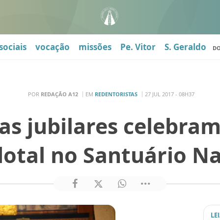
sociais
vocação
missões
Pe. Vitor
S. Geraldo
D
POR
REDAÇÃO A12
EM
REDENTORISTAS
27 JUL 2017 - 08H37
as jubilares celebram
dotal no Santuário Na
LE