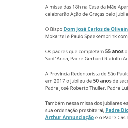
A missa das 18h na Casa da Mãe Apar
celebrarão Ação de Graças pelo jubile
O Bispo
Dom José Carlos de Oliveir
Mokarzel e Paulo Speekembrink co
Os padres que completam
55 anos
de
Sant’Anna, Padre Gerhard Rudolfo A
A Província Redentorista de São Pau
em 2017 o jubileu de
50 anos
de sace
Padre José Roberto Thuller, Padre L
Também nessa missa dos jubilares e
sua ordenação presbiteral,
Padre Di
Arthur Annunciação
e o Padre Casi