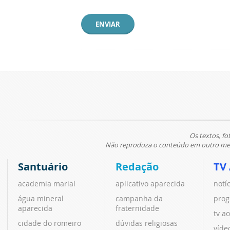
ENVIAR
Os textos, fo
Não reproduza o conteúdo em outro meio
Santuário
Redação
TV
academia marial
aplicativo aparecida
notí
água mineral
campanha da
prog
aparecida
fraternidade
tv ao
cidade do romeiro
dúvidas religiosas
víde