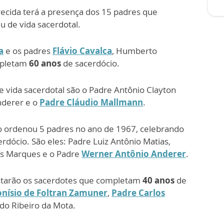
ecida terá a presença dos 15 padres que
u de vida sacerdotal.
a
e os padres
Flávio Cavalca
, Humberto
mpletam
60 anos
de sacerdócio.
 vida sacerdotal são o Padre Antônio Clayton
nderer e o
Padre Cláudio Mallmann
.
lo ordenou 5 padres no ano de 1967, celebrando
rdócio. São eles: Padre Luiz Antônio Matias,
uís Marques e o Padre
Werner Antônio Anderer
.
starão os sacerdotes que completam
40 anos
de
onísio de Foltran Zamuner
,
Padre Carlos
ldo Ribeiro da Mota.