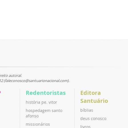
reito autoral.
12 (faleconosco@santuarionacional.com).
P
Redentoristas
Editora
Santuário
história pe. vitor
bíblias
hospedagem santo
afonso
deus conosco
missionários
livros