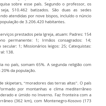
quisa sobre esse país. Segundo o professor, os
seja, 510.462 batizados. São duas as sedes
ndo atendidas por nove bispos, incluído o núncio
 população de 3.206.420 habitantes.
serviços prestados pela Igreja, atuam: Padres: 154
cono permanente: 1; Irmãos consagrados: 14;
 secular: 1; Missionários leigos: 25; Catequistas:
al: 138.
a no país, somam 65%. A segunda religião com
m 20% da população.
skipetars, “moradores das terras altas”. O país
o formado por montanhas e clima mediterrâneo
derado e úmido no Inverno. Faz fronteira com a
errâneo (362 km), com Montenegro-Kosovo (173