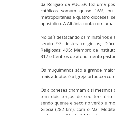
da Religião da PUC-SP, fez uma pes
católicos somam quase 16%, ou 
metropolitanas e quatro dioceses, se
apostólico. A Albânia conta com uma
No país destacando os ministérios e 
sendo 97 destes religiosos; Diá
Religiosas: 495; Membro de instituto
317 e Centros de atendimento pastor
Os muçulmanos são a grande maiori
mais adeptos é a Igreja ortodoxa co
Os albaneses chamam a si mesmos de 
tem
dois terços de seu territóri
sendo quente e seco no verão e mo
Grécia (282 km), com o Mar Medit