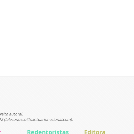
reito autoral.
12 (faleconosco@santuarionacional.com).
P
Redentoristas
Editora