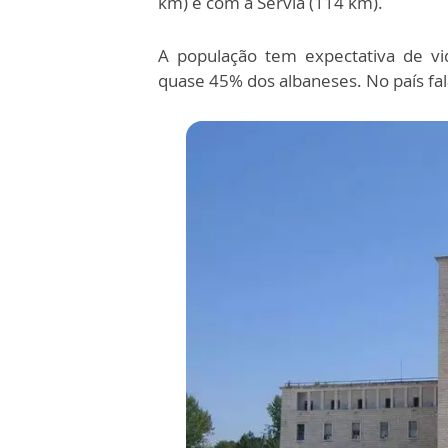
km) e com a Sérvia (114 km).
A população tem expectativa de vi
quase
45% dos albaneses. No país fal